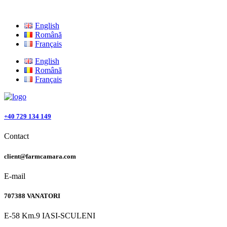
English
Română
Français
English
Română
Français
+40 729 134 149
Contact
client@farmcamara.com
E-mail
707388 VANATORI
E-58 Km.9 IASI-SCULENI