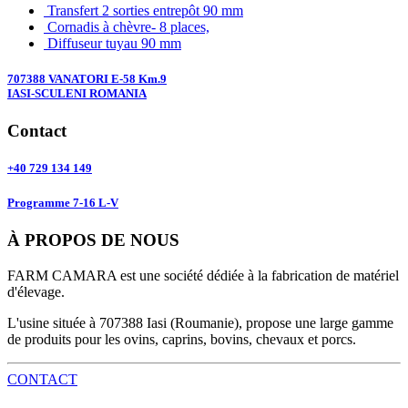
Transfert 2 sorties entrepôt 90 mm
Cornadis à chèvre- 8 places,
Diffuseur tuyau 90 mm
707388 VANATORI E-58 Km.9
IASI-SCULENI ROMANIA
Contact
+40 729 134 149
Programme 7-16 L-V
À PROPOS DE NOUS
FARM CAMARA est une société dédiée à la fabrication de matériel
d'élevage.
L'usine située à 707388 Iasi (Roumanie), propose une large gamme
de produits pour les ovins, caprins, bovins, chevaux et porcs.
CONTACT