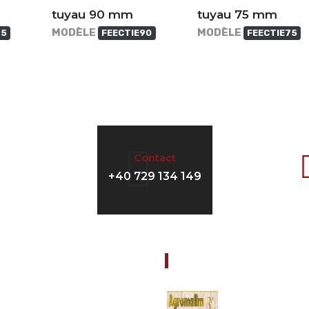
tuyau 90 mm
tuyau 75 mm
MODÈLE
MODÈLE
75
FEECTIE90
FEECTIE75
Contact
+40 729 134 149
les
Nouveautés
09/12/2019
EIL