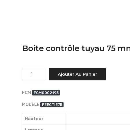
Boite contrôle tuyau 75 
Quantité
Ajouter Au Panier
FCM
FCM0002195
MODÈLE
FEECTIE75
Hauteur