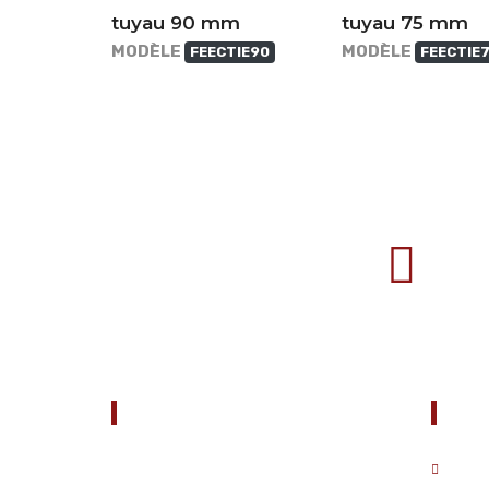
tuyau 90 mm
tuyau 75 mm
MODÈLE
MODÈLE
FEECTIE90
FEECTIE
707388 VANATORI E-58 Km.9
IASI-SCULENI ROMANIA
À PROPOS DE NOUS
Uti
FARM CAMARA est une société
ACCU