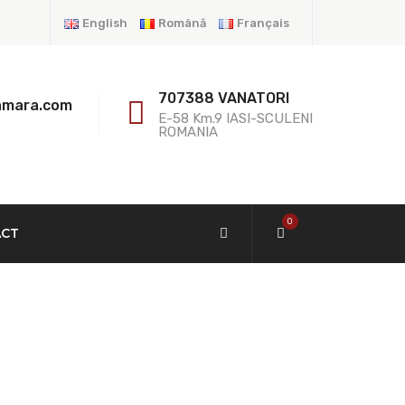
English
Română
Français
707388 VANATORI
amara.com
E-58 Km.9 IASI-SCULENI
ROMANIA
0
ACT