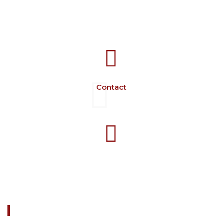
707388 VANATORI E-58 Km.9
IASI-SCULENI ROMANIA
Contact
+40 729 134 149
Programme 7-16 L-V
À PROPOS DE NOUS