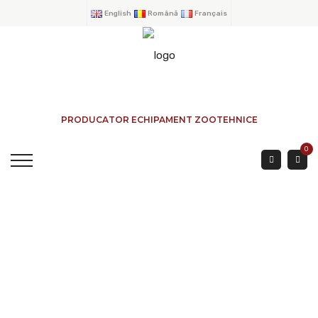
English
Română
Français
PRODUCATOR ECHIPAMENT ZOOTEHNICE
0
Diffuseur Tuyau 90 Mm
ACCUEIL
→
PRODUITS