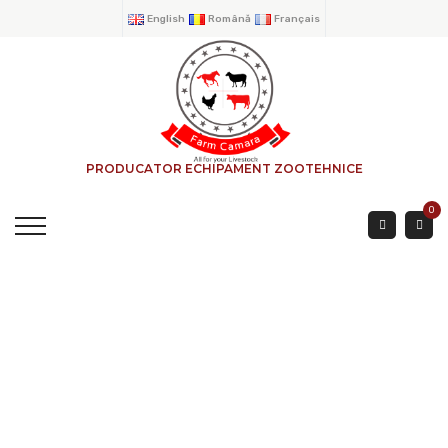
English
Română
Français
PRODUCATOR ECHIPAMENT ZOOTEHNICE
0
Transfert 1 Sortie
Entrepôt 75 Mm
ACCUEIL
→
PRODUITS