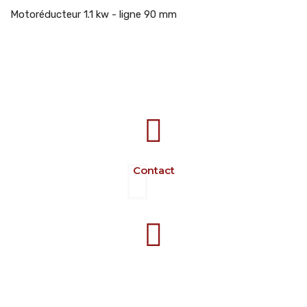
Motoréducteur 1.1 kw - ligne 90 mm
707388 VANATORI E-58 Km.9
IASI-SCULENI ROMANIA
Contact
+40 729 134 149
Programme 7-16 L-V