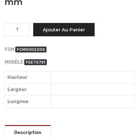
mm
Quantité
Ajouter Au Panier
FCM
FCM0002200
MODÈLE
FEETS751
Hauteur
Largeur
Lungime
Description