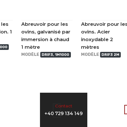
 les
Abreuvoir pour les
Abreuvoir pour le
on. 1
ovins, galvanisé par
ovins. Acier
immersion à chaud
inoxydable 2
1 mètre
mètres
1000
MODÈLE
MODÈLE
DRIF3, 1M1000
DRIF3 2M
Contact
+40 729 134 149