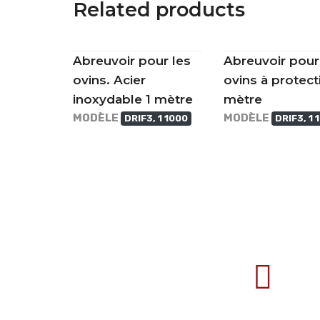
Related products
Abreuvoir pour les
Abreuvoir pour
ovins. Acier
ovins à protecti
inoxydable 1 mètre
mètre
MODÈLE
MODÈLE
DRIF3, 1 1000
DRIF3, 1 
707388 VANATORI E-58 Km.9
IASI-SCULENI ROMANIA