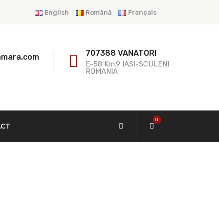
English
Română
Français
707388 VANATORI
amara.com
E-58 Km.9 IASI-SCULENI
ROMANIA
0
ACT
alvanisé