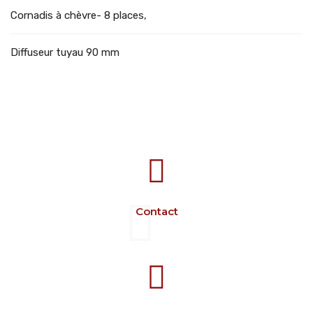
Cornadis à chèvre- 8 places,
Diffuseur tuyau 90 mm
707388 VANATORI E-58 Km.9
IASI-SCULENI ROMANIA
Contact
+40 729 134 149
Programme 7-16 L-V