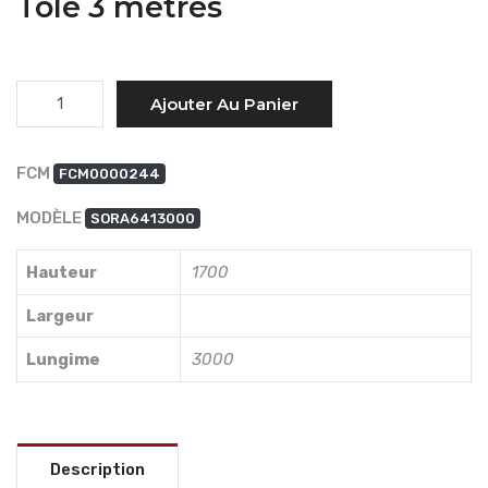
Tôle 3 mètres
Quantité
Ajouter Au Panier
FCM
FCM0000244
MODÈLE
SORA6413000
Hauteur
1700
Largeur
Lungime
3000
Description