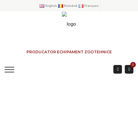
English
Română
Français
PRODUCATOR ECHIPAMENT ZOOTEHNICE
0
Couloir Contention
Panneau Tôle 3 Mètres
ACCUEIL
→
PRODUITS