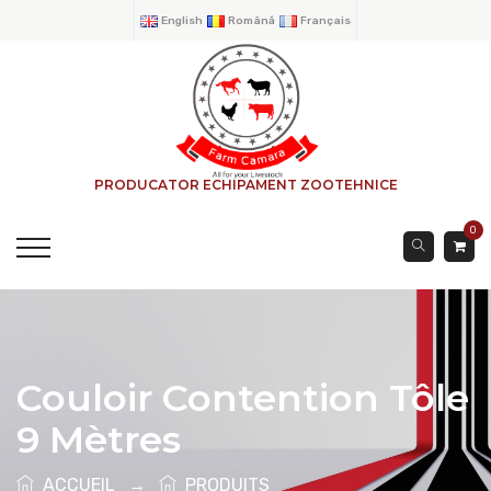
English
Română
Français
PRODUCATOR ECHIPAMENT ZOOTEHNICE
0
Couloir Contention Tôle
9 Mètres
ACCUEIL
→
PRODUITS