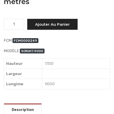
mètres
Quantité
Ajouter Au Panier
FCM
FCM0000249
MODÈLE
SORA17.9000
Hauteur
1700
Largeur
Lungime
9000
Description