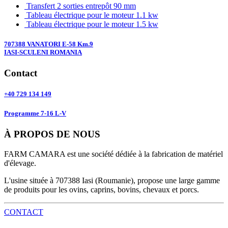
Transfert 2 sorties entrepôt 90 mm
Tableau électrique pour le moteur 1.1 kw
Tableau électrique pour le moteur 1.5 kw
707388 VANATORI E-58 Km.9
IASI-SCULENI ROMANIA
Contact
+40 729 134 149
Programme 7-16 L-V
À PROPOS DE NOUS
FARM CAMARA est une société dédiée à la fabrication de matériel
d'élevage.
L'usine située à 707388 Iasi (Roumanie), propose une large gamme
de produits pour les ovins, caprins, bovins, chevaux et porcs.
CONTACT