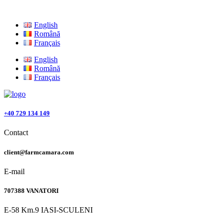
English
Română
Français
English
Română
Français
+40 729 134 149
Contact
client@farmcamara.com
E-mail
707388 VANATORI
E-58 Km.9 IASI-SCULENI