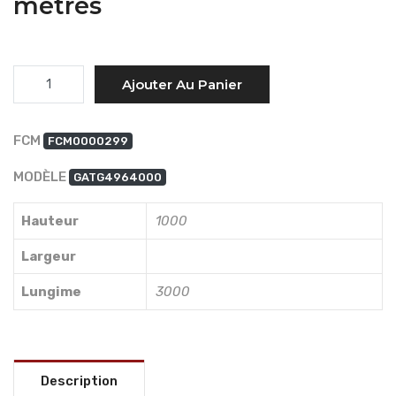
mètres
Quantité
Ajouter Au Panier
FCM
FCM0000299
MODÈLE
GATG4964000
Hauteur
1000
Largeur
Lungime
3000
Description