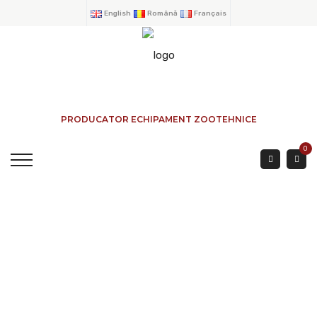
English
Română
Français
PRODUCATOR ECHIPAMENT ZOOTEHNICE
0
Barrieres Bovines
Extérieur 3 Mètres
ACCUEIL
→
PRODUITS