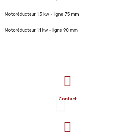
Motoréducteur 1.5 kw - ligne 75 mm
Motoréducteur 1.1 kw - ligne 90 mm
707388 VANATORI E-58 Km.9
IASI-SCULENI ROMANIA
Contact
+40 729 134 149