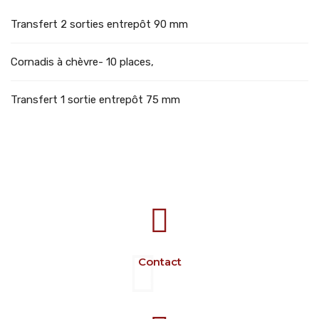
Transfert 2 sorties entrepôt 90 mm
Cornadis à chèvre- 10 places,
Transfert 1 sortie entrepôt 75 mm
707388 VANATORI E-58 Km.9
IASI-SCULENI ROMANIA
Contact
+40 729 134 149