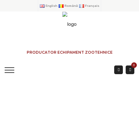
English
Română
Français
PRODUCATOR ECHIPAMENT ZOOTEHNICE
0
Couloir Contention 9
Mètres
ACCUEIL
→
PRODUITS