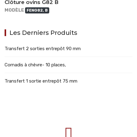
Clôture ovins G82 B
MODÈLE
FENG82, B
Les Derniers Produits
Transfert 2 sorties entrepôt 90 mm
Cornadis à chèvre- 10 places,
Transfert 1 sortie entrepôt 75 mm
707388 VANATORI E-58 Km.9
IASI-SCULENI ROMANIA