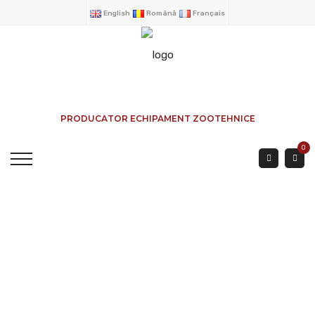
English
Română
Français
PRODUCATOR ECHIPAMENT ZOOTEHNICE
0
Clôture Ovins , Tube 25
2.5 Mètres Modèle
Économique