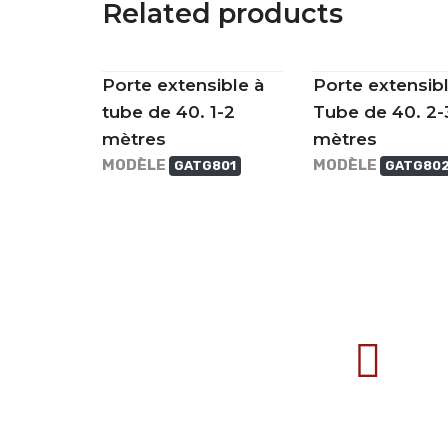
Related products
Porte extensible à
Porte extensibl
tube de 40. 1-2
Tube de 40. 2-
mètres
mètres
MODÈLE
MODÈLE
GATG801
GATG80
707388 VANATORI E-58 Km.9
IASI-SCULENI ROMANIA