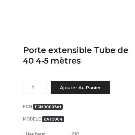
Porte extensible Tube de
40 4-5 mètres
Quantité
Ajouter Au Panier
FCM
FCM0000361
MODÈLE
GATG804
Hauteur
210