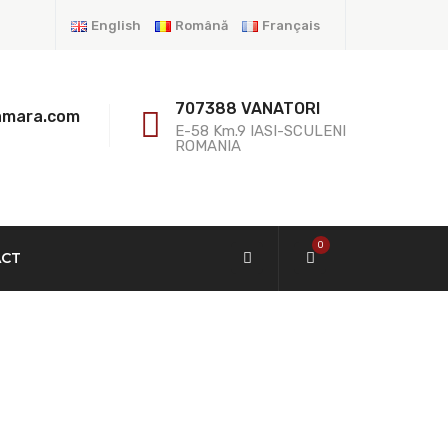
English
Română
Français
707388 VANATORI
amara.com
E-58 Km.9 IASI-SCULENI
ROMANIA
0
ACT
es