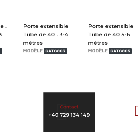
e .
Porte extensible
Porte extensible
3
Tube de 40 . 3-4
Tube de 40 5-6
mètres
mètres
MODÈLE
MODÈLE
2
GATG803
GATG805
Contact
+40 729 134 149