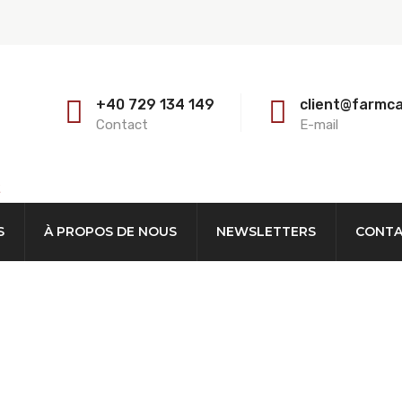
+40 729 134 149
client@farmc
Contact
E-mail
E
S
À PROPOS DE NOUS
NEWSLETTERS
CONT
e Tube De 40 4-5 Mètr