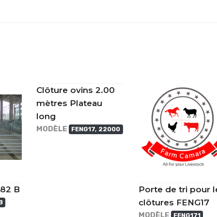
Clôture ovins 2.00
mètres Plateau
long
MODÈLE
FENG17, 22000
G82 B
Porte de tri pour l
clôtures FENG17
B
MODÈLE
FENG171