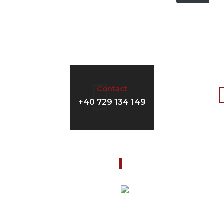
Contact
+40 729 134 149
les
Nouveautés
09/12/2019
EIL
Chers partenair
FARM vous invi
ALOGUES
la p� ...