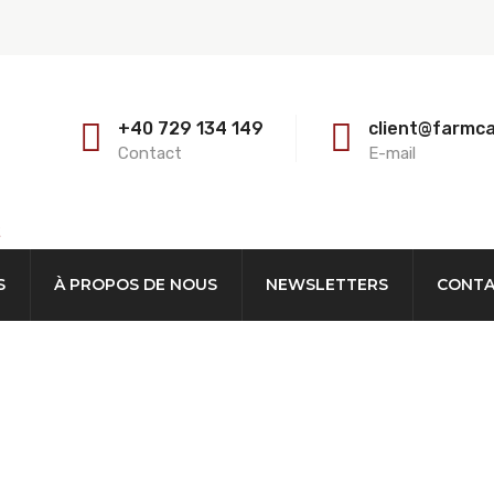
+40 729 134 149
client@farmc
Contact
E-mail
E
S
À PROPOS DE NOUS
NEWSLETTERS
CONT
ur Les Clôtures FENG1