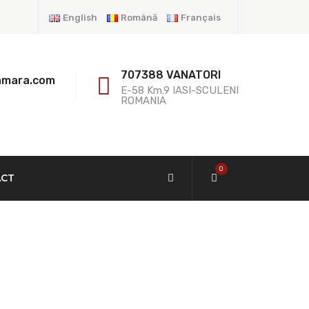
English
Română
Français
707388 VANATORI
amara.com
E-58 Km.9 IASI-SCULENI
ROMANIA
0
ACT
7 Modèle