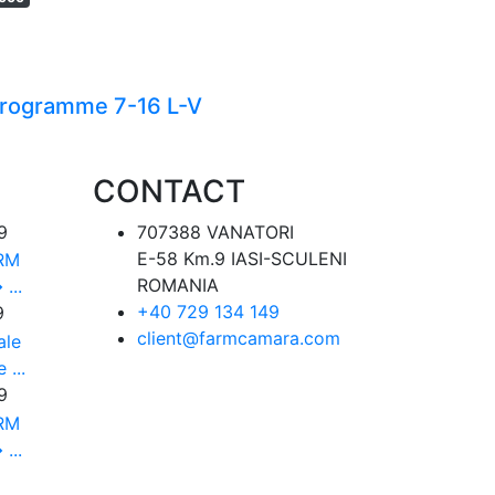
rogramme 7-16 L-V
CONTACT
9
707388 VANATORI
E-58 Km.9 IASI-SCULENI
ARM
ROMANIA
...
+40 729 134 149
9
client@farmcamara.com
ale
 ...
9
ARM
...