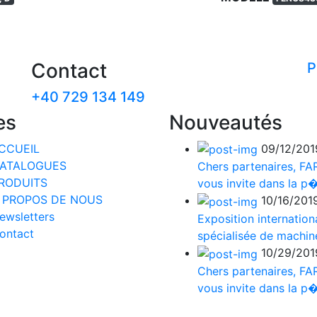
Contact
P
+40 729 134 149
es
Nouveautés
CCUEIL
09/12/201
ATALOGUES
Chers partenaires, F
RODUITS
vous invite dans la p� 
 PROPOS DE NOUS
10/16/201
ewsletters
Exposition internation
ontact
spécialisée de machine
10/29/201
Chers partenaires, F
vous invite dans la p� 