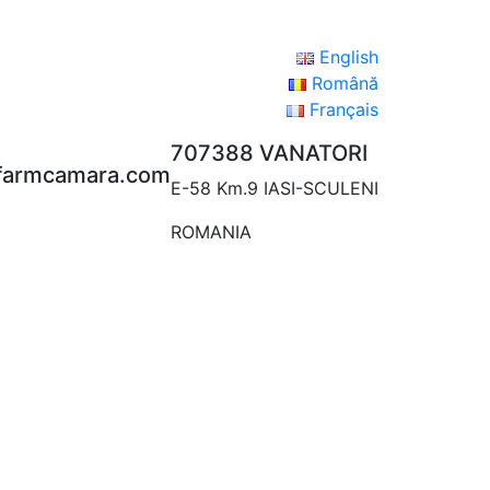
English
Română
Français
707388 VANATORI
@farmcamara.com
E-58 Km.9 IASI-SCULENI
ROMANIA