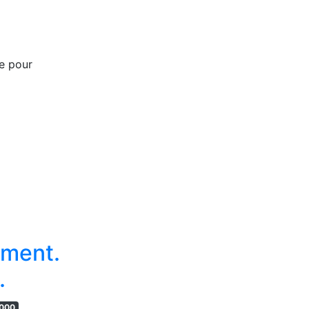
e pour
iment.
.
000