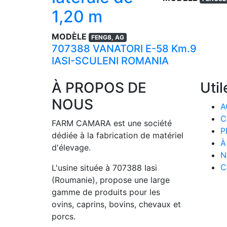
1,20 m
MODÈLE
FENG8, AG
707388 VANATORI E-58 Km.9
IASI-SCULENI ROMANIA
À PROPOS DE
Util
NOUS
A
C
FARM CAMARA est une société
P
dédiée à la fabrication de matériel
À
d'élevage.
N
C
L'usine située à 707388 Iasi
(Roumanie), propose une large
gamme de produits pour les
ovins, caprins, bovins, chevaux et
porcs.