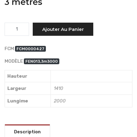
3 mètres
Quantité
Ajouter Au Panier
FCM
FCM0000427
MODÈLE
FENG13,3m3000
Hauteur
Largeur
1410
Lungime
2000
Description