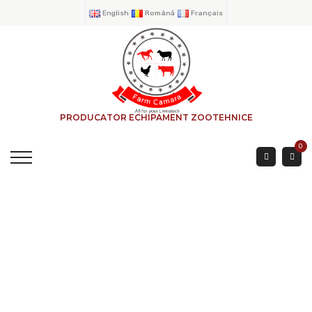
English
Română
Français
PRODUCATOR ECHIPAMENT ZOOTEHNICE
0
Clôture De 0.90 M.
Tube De 25 3 Mètres
ACCUEIL
→
PRODUITS