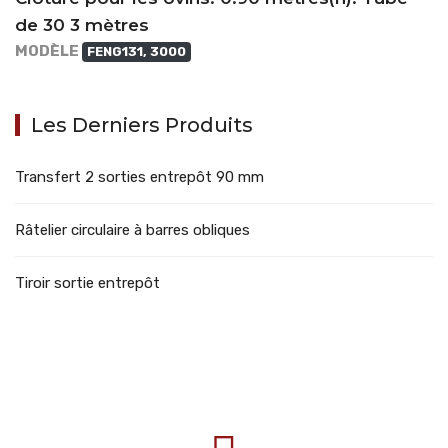
de 30 3 mètres
MODÈLE
FENG131, 3000
Les Derniers Produits
Transfert 2 sorties entrepôt 90 mm
Râtelier circulaire à barres obliques
Tiroir sortie entrepôt
707388 VANATORI E-58 Km.9
IASI-SCULENI ROMANIA