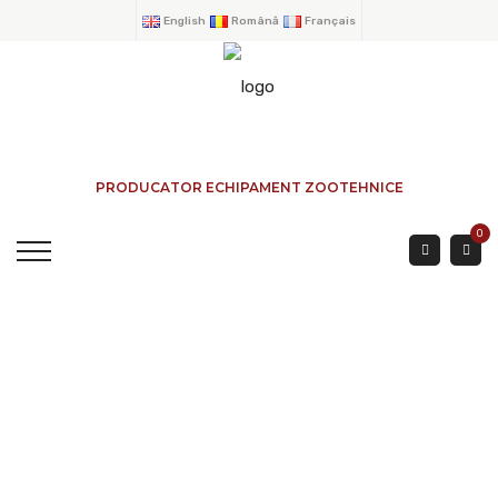
English
Română
Français
PRODUCATOR ECHIPAMENT ZOOTEHNICE
0
Porte En Tôle À 2
Léviers. Système
Simple