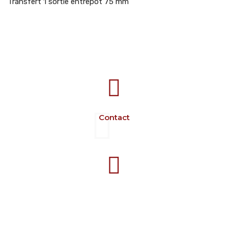
Transfert 1 sortie entrepôt 75 mm
707388 VANATORI E-58 Km.9
IASI-SCULENI ROMANIA
Contact
+40 729 134 149
Programme 7-16 L-V