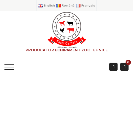
English
Română
Français
PRODUCATOR ECHIPAMENT ZOOTEHNICE
0
Système Type
Guillotine. Bac À
Jambes Faites En