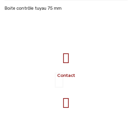
Boite contrôle tuyau 75 mm
707388 VANATORI E-58 Km.9
IASI-SCULENI ROMANIA
Contact
+40 729 134 149
Programme 7-16 L-V