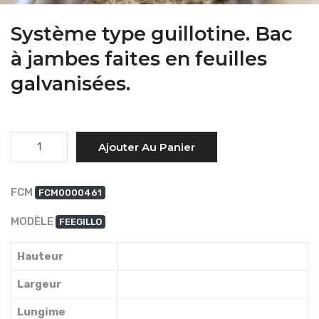
Système type guillotine. Bac
à jambes faites en feuilles
galvanisées.
Quantité
Ajouter Au Panier
FCM
FCM0000461
MODÈLE
FEEGILLO
Hauteur
Largeur
Lungime