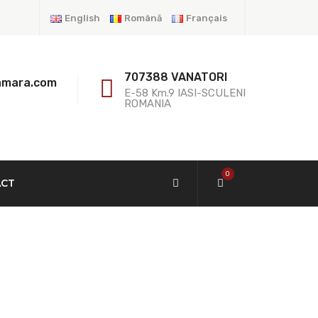
English
Română
Français
707388 VANATORI
amara.com
E-58 Km.9 IASI-SCULENI
ROMANIA
0
ACT
Mètres.