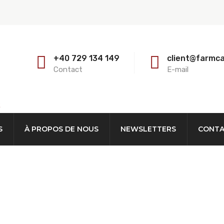
+40 729 134 149
client@farmc
Contact
E-mail
E
S
À PROPOS DE NOUS
NEWSLETTERS
CONT
imaux 4 Places / 2-3 