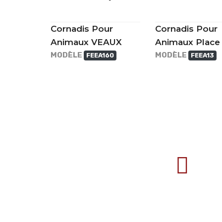
Cornadis Pour
Cornadis Pour
Animaux VEAUX
Animaux Place
MODÈLE
MODÈLE
FEEA160
FEEA13
707388 VANATORI E-58 Km.9
IASI-SCULENI ROMANIA