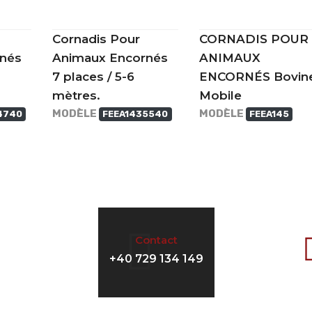
Cornadis Pour
CORNADIS POUR
nés
Animaux Encornés
ANIMAUX
7 places / 5-6
ENCORNÉS Bovin
mètres.
Mobile
MODÈLE
MODÈLE
4740
FEEA1435540
FEEA145
Contact
+40 729 134 149