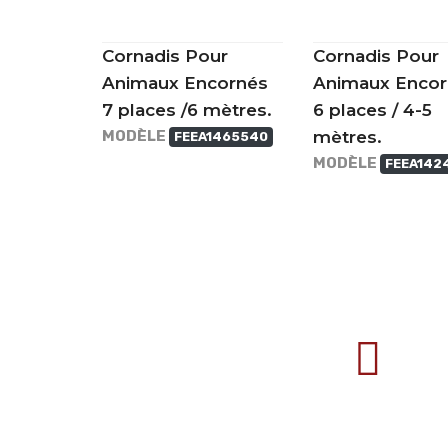
Cornadis Pour
Cornadis Pour
Animaux Encornés
Animaux Encor
7 places /6 mètres.
6 places / 4-5
MODÈLE
mètres.
FEEA1465540
MODÈLE
FEEA142
707388 VANATORI E-58 Km.9
IASI-SCULENI ROMANIA