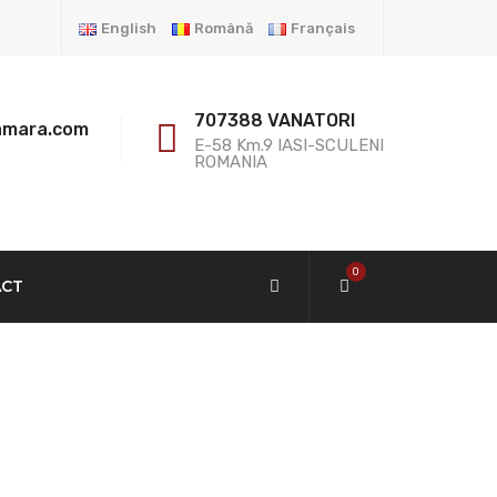
English
Română
Français
707388 VANATORI
amara.com
E-58 Km.9 IASI-SCULENI
ROMANIA
0
ACT
ace