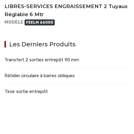
LIBRES-SERVICES ENGRAISSEMENT 2 Tuyaux
Réglable 6 Mtr
MODÈLE
FEELM 66000
Les Derniers Produits
Transfert 2 sorties entrepôt 90 mm
Râtelier circulaire à barres obliques
Tiroir sortie entrepôt
707388 VANATORI E-58 Km.9
IASI-SCULENI ROMANIA