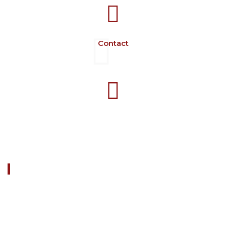
Contact
+40 729 134 149
Programme 7-16 L-V
À PROPOS DE NOUS
FARM CAMARA est une société dédiée à la fabrication de
matériel d'élevage.