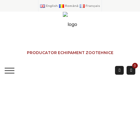
English
Română
Français
PRODUCATOR ECHIPAMENT ZOOTEHNICE
0
LIBRES-SERVICES
ENGRAISSEMENT 2
Tuyaux Réglable 3 Mtr