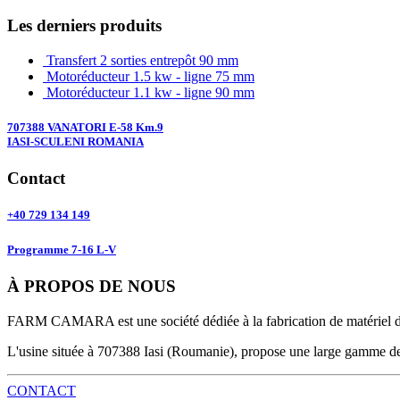
Les derniers produits
Transfert 2 sorties entrepôt 90 mm
Motoréducteur 1.5 kw - ligne 75 mm
Motoréducteur 1.1 kw - ligne 90 mm
707388 VANATORI E-58 Km.9
IASI-SCULENI ROMANIA
Contact
+40 729 134 149
Programme 7-16 L-V
À PROPOS DE NOUS
FARM CAMARA est une société dédiée à la fabrication de matériel d
L'usine située à 707388 Iasi (Roumanie), propose une large gamme de 
CONTACT