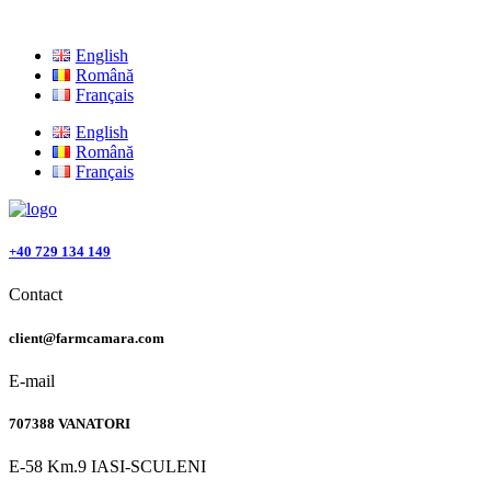
English
Română
Français
English
Română
Français
+40 729 134 149
Contact
client@farmcamara.com
E-mail
707388 VANATORI
E-58 Km.9 IASI-SCULENI