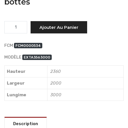
bottes
Quantité
Ajouter Au Panier
FCM
FCM0000534
MODÈLE
EXTA3563000
Hauteur
2360
Largeur
2000
Lungime
3000
Description