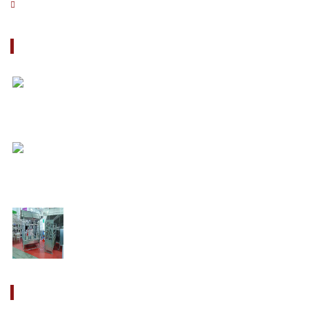
Contact
Nouveautés
09/12/2019
Chers partenaires, FARM vous invite dans la
p� ...
10/16/2019
Exposition internationale spécialisée de
machine ...
10/29/2019
Chers partenaires, FARM vous invite dans la
p� ...
CONTACT