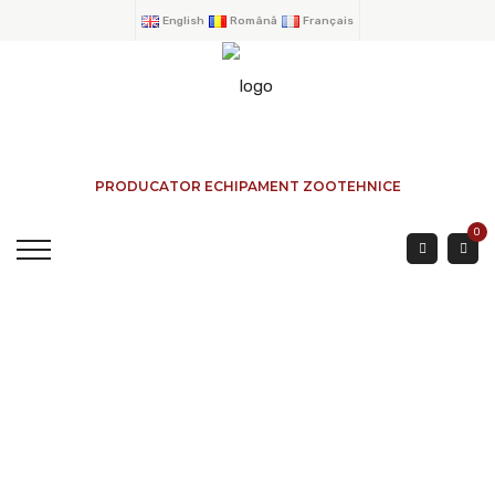
English
Română
Français
PRODUCATOR ECHIPAMENT ZOOTEHNICE
0
Râtelier Bovines
Extérieure 2 Bottes
ACCUEIL
→
PRODUITS