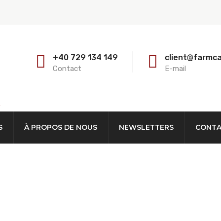
+40 729 134 149
client@farmc
Contact
E-mail
E
S
À PROPOS DE NOUS
NEWSLETTERS
CONT
 Bovines Type Obliqu