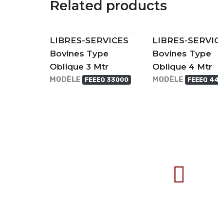
Related products
LIBRES-SERVICES
LIBRES-SERVI
Bovines Type
Bovines Type
Oblique 3 Mtr
Oblique 4 Mtr
MODÈLE
MODÈLE
FEEEQ 33000
FEEEQ 4
707388 VANATORI E-58 Km.9
IASI-SCULENI ROMANIA