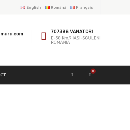
English
Română
Français
707388 VANATORI
amara.com
E-58 Km.9 IASI-SCULENI
ROMANIA
0
ACT
e 5 Mtr