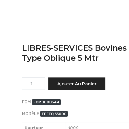
LIBRES-SERVICES Bovines
Type Oblique 5 Mtr
Quantité
Ajouter Au Panier
FCM
FCM0000544
MODÈLE
FEEEQ 55000
Hauteur
1000