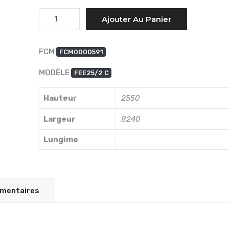
Quantité
Ajouter Au Panier
FCM
FCM0000591
MODÈLE
FEE25/2 C
Hauteur
2550
Largeur
8240
Lungime
émentaires