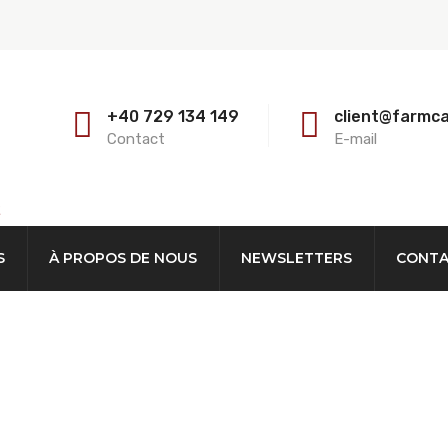
+40 729 134 149
client@farmc
Contact
E-mail
E
S
À PROPOS DE NOUS
NEWSLETTERS
CONT
Sortie Centrale Pré-Ve
atif: 166 M3. Capacit