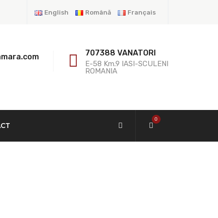
English
Română
Français
707388 VANATORI
amara.com
E-58 Km.9 IASI-SCULENI
ROMANIA
0
ACT
rni En Vert.
é Approximative: