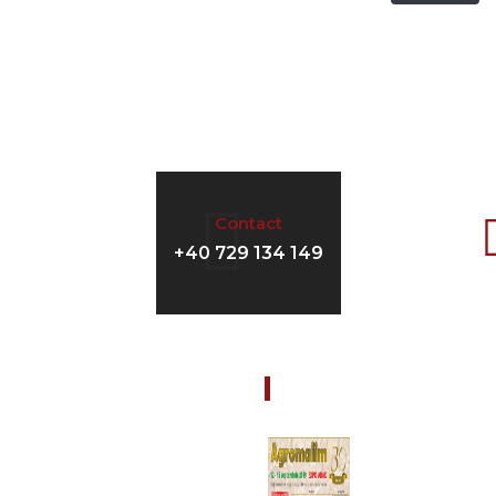
Contact
+40 729 134 149
les
Nouveautés
09/12/2019
EIL
Chers partenair
FARM vous invi