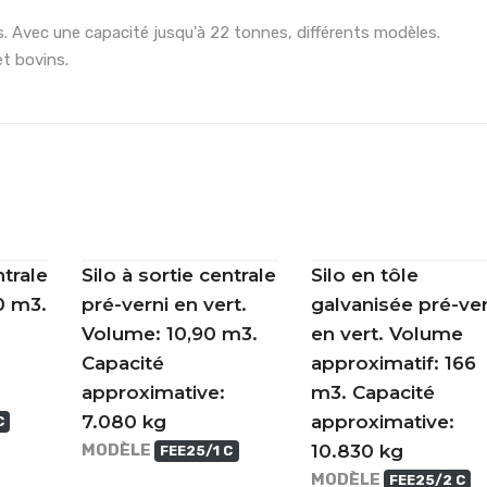
es. Avec une capacité jusqu'à 22 tonnes, différents modèles.
et bovins.
ntrale
Silo à sortie centrale
Silo en tôle
0 m3.
pré-verni en vert.
galvanisée pré-ver
Volume: 10,90 m3.
en vert. Volume
Capacité
approximatif: 166
approximative:
m3. Capacité
7.080 kg
approximative:
C
MODÈLE
10.830 kg
FEE25/1 C
MODÈLE
FEE25/2 C