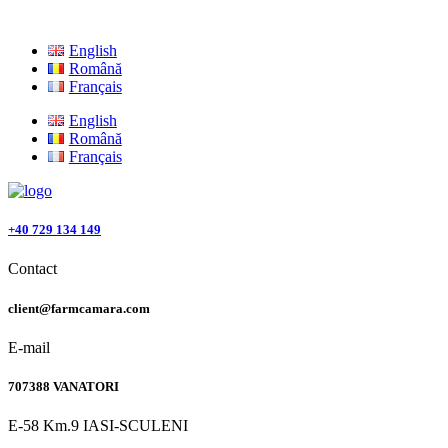
English
Română
Français
English
Română
Français
+40 729 134 149
Contact
client@farmcamara.com
E-mail
707388 VANATORI
E-58 Km.9 IASI-SCULENI