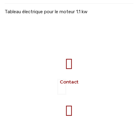
Tableau électrique pour le moteur 1.1 kw
707388 VANATORI E-58 Km.9
IASI-SCULENI ROMANIA
Contact
+40 729 134 149
Programme 7-16 L-V