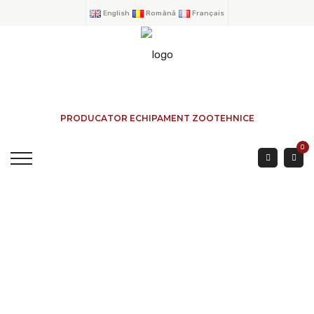
English
Română
Français
PRODUCATOR ECHIPAMENT ZOOTEHNICE
0
Cornadis À Chèvre- 6
Places,
ACCUEIL
→
PRODUITS