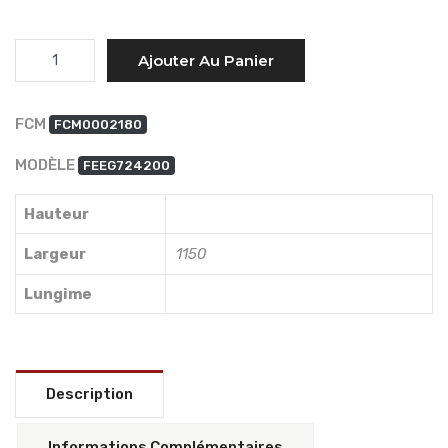
Quantité
Ajouter Au Panier
FCM
FCM0002180
MODÈLE
FEEG724200
Hauteur
Largeur
1150
Lungime
Description
Informations Complémentaires