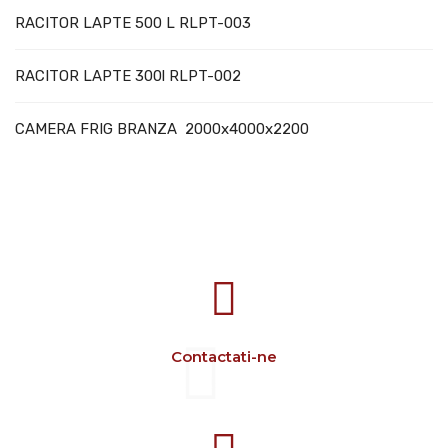
RACITOR LAPTE 500 L RLPT-003
RACITOR LAPTE 300l RLPT-002
CAMERA FRIG BRANZA 2000x4000x2200
707388 VANATORI E-58 Km.9
IASI-SCULENI ROMANIA
Contactati-ne
+40 729 134 149