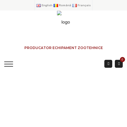
English
Română
Français
PRODUCATOR ECHIPAMENT ZOOTEHNICE
0
CONTAINER FABRICA
PROCESARE LAPTELUI,
TIP BOX, PRODUCTIE