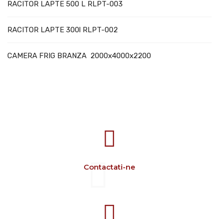
RACITOR LAPTE 500 L RLPT-003
RACITOR LAPTE 300l RLPT-002
CAMERA FRIG BRANZA 2000x4000x2200
707388 VANATORI E-58 Km.9
IASI-SCULENI ROMANIA
Contactati-ne
+40 729 134 149