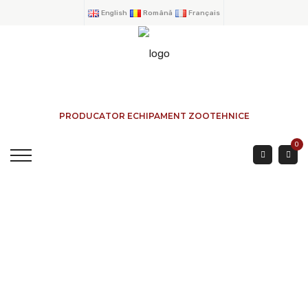
English
Română
Français
PRODUCATOR ECHIPAMENT ZOOTEHNICE
0
TAVA INOX BUNCAR 3
Mtr
ACASA
→
PRODUSE