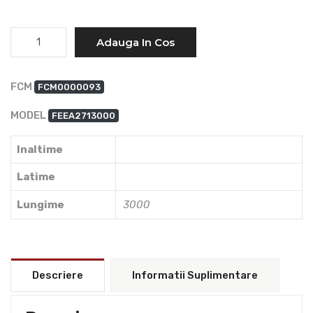
Cantitate
Adauga In Cos
FCM
FCM0000093
MODEL
FEEA2713000
Inaltime
Latime
Lungime
3000
Descriere
Informatii Suplimentare