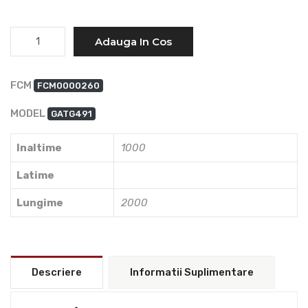
Cantitate
Adauga In Cos
FCM
FCM0000260
MODEL
GATG491
Inaltime
1000
Latime
Lungime
2000
Descriere
Informatii Suplimentare