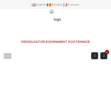
English
Română
Français
PRODUCATOR ECHIPAMENT ZOOTEHNICE
0
USILE BOVINE
EXTERIOR
ACASA
→
PRODUSE