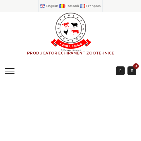
English
Română
Français
PRODUCATOR ECHIPAMENT ZOOTEHNICE
0
USILE BOVINE
EXTERIOR
ACASA
→
PRODUSE