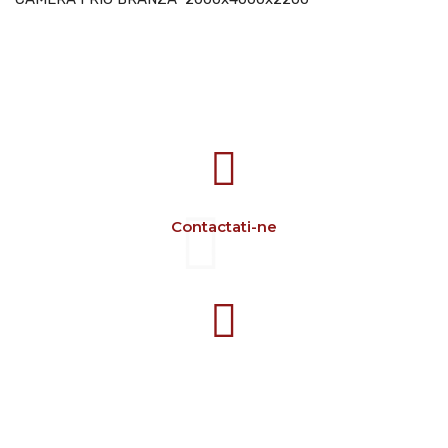
707388 VANATORI E-58 Km.9
IASI-SCULENI ROMANIA
Contactati-ne
+40 729 134 149
Program 7-16 L-V