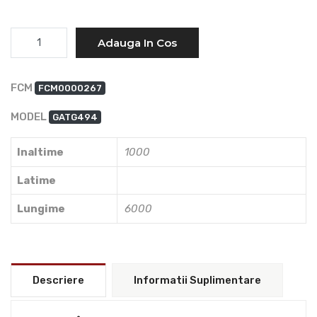
Cantitate
Adauga In Cos
FCM
FCM0000267
MODEL
GATG494
Inaltime
1000
Latime
Lungime
6000
Descriere
Informatii Suplimentare