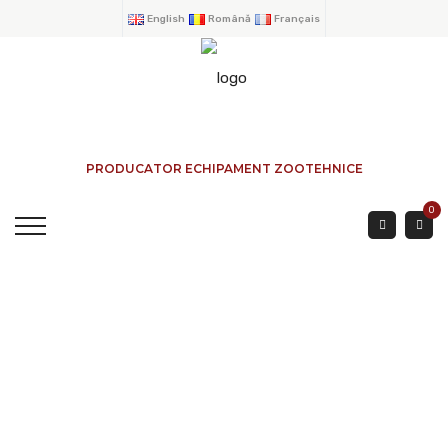
English
Română
Français
PRODUCATOR ECHIPAMENT ZOOTEHNICE
0
GARDURI BOVINE 40 3
Mtr.
ACASA
→
PRODUSE