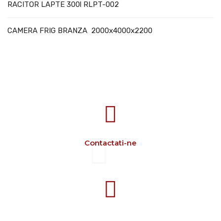
RACITOR LAPTE 300l RLPT-002
CAMERA FRIG BRANZA 2000x4000x2200
707388 VANATORI E-58 Km.9
IASI-SCULENI ROMANIA
Contactati-ne
+40 729 134 149
Program 7-16 L-V