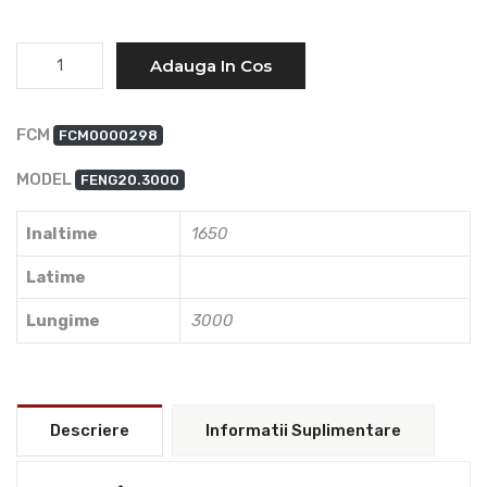
Cantitate
Adauga In Cos
FCM
FCM0000298
MODEL
FENG20.3000
Inaltime
1650
Latime
Lungime
3000
Descriere
Informatii Suplimentare