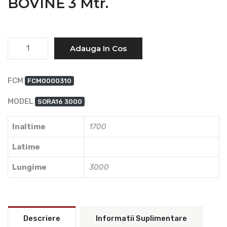
BOVINE 3 Mtr.
Cantitate
Adauga In Cos
FCM
FCM0000310
MODEL
SORA16 3000
Inaltime
1700
Latime
Lungime
3000
Descriere
Informatii Suplimentare