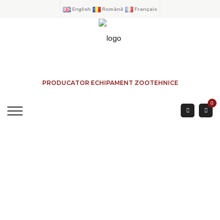
English
Română
Français
PRODUCATOR ECHIPAMENT ZOOTEHNICE
0
POARTA DE SORTARE
BOVINE 3 Mtr.
ACASA
→
PRODUSE