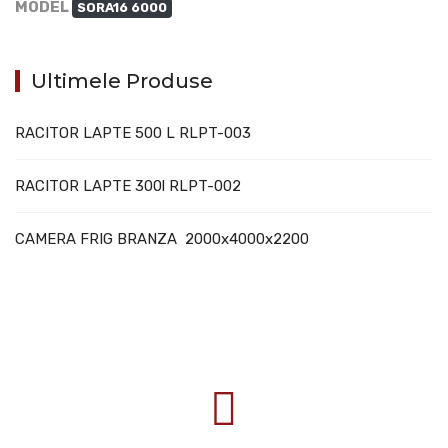
MODEL
SORA16 6000
Ultimele Produse
RACITOR LAPTE 500 L RLPT-003
RACITOR LAPTE 300l RLPT-002
CAMERA FRIG BRANZA 2000x4000x2200
707388 VANATORI E-58 Km.9
IASI-SCULENI ROMANIA