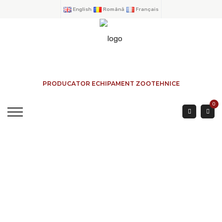
English
Română
Français
PRODUCATOR ECHIPAMENT ZOOTEHNICE
0
GARD OVINE 1.50 Mtr
ECONOMIC
ACASA
→
PRODUSE