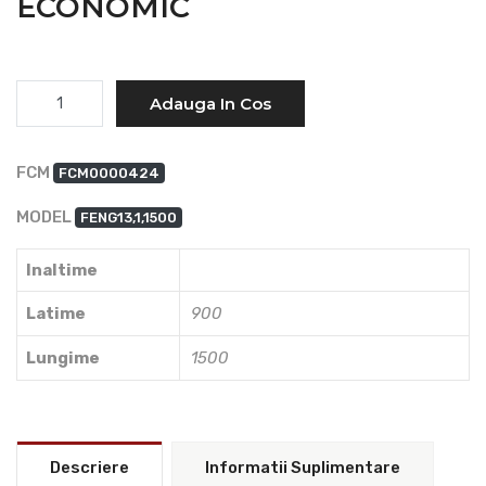
ECONOMIC
Cantitate
Adauga In Cos
FCM
FCM0000424
MODEL
FENG13,1,1500
Inaltime
Latime
900
Lungime
1500
Descriere
Informatii Suplimentare