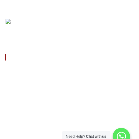
12/23/2022
...
CONTACT
707388 VANATORI
E-58 Km.9 IASI-SCULENI
ROMANIA
+40 729 134 149
client@farmcamara.com
Need Help?
Chat with us