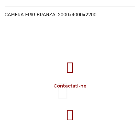
CAMERA FRIG BRANZA 2000x4000x2200
707388 VANATORI E-58 Km.9
IASI-SCULENI ROMANIA
Contactati-ne
+40 729 134 149
Program 7-16 L-V