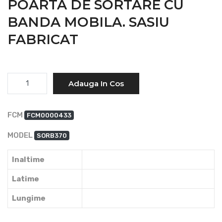
POARTA DE SORTARE CU
BANDA MOBILA. SASIU
FABRICAT
Cantitate
Adauga In Cos
FCM
FCM0000433
MODEL
SORB370
Inaltime
Latime
Lungime