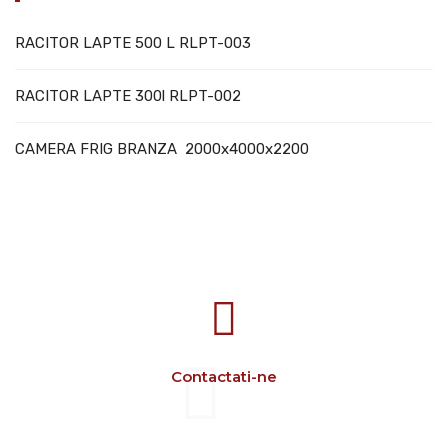
RACITOR LAPTE 500 L RLPT-003
RACITOR LAPTE 300l RLPT-002
CAMERA FRIG BRANZA 2000x4000x2200
707388 VANATORI E-58 Km.9
IASI-SCULENI ROMANIA
Contactati-ne
+40 729 134 149