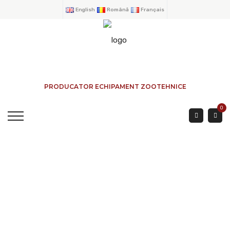
English
Română
Français
PRODUCATOR ECHIPAMENT ZOOTEHNICE
0
POARTA DE SORTARE
CU BANDA MOBILA.
SASIU FABRICAT