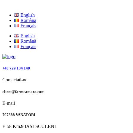
English
Română
Français
English
Română
Français
+40 729 134 149
Contactati-ne
client@farmcamara.com
E-mail
707388 VANATORI
E-58 Km.9 IASI-SCULENI