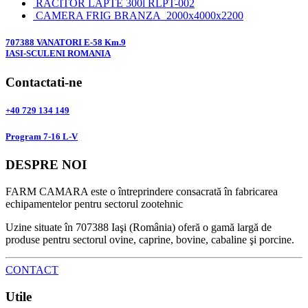
RACITOR LAPTE 300l RLPT-002
CAMERA FRIG BRANZA 2000x4000x2200
707388 VANATORI E-58 Km.9
IASI-SCULENI ROMANIA
Contactati-ne
+40 729 134 149
Program 7-16 L-V
DESPRE NOI
FARM CAMARA este o întreprindere consacrată în fabricarea
echipamentelor pentru sectorul zootehnic
Uzine situate în 707388 Iaşi (România) oferă o gamă largă de
produse pentru sectorul ovine, caprine, bovine, cabaline şi porcine.
CONTACT
Utile