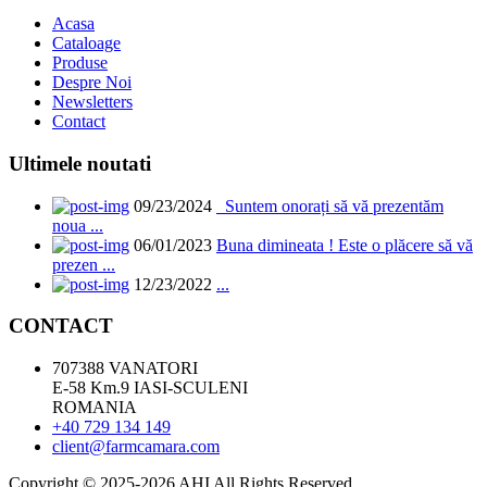
Acasa
Cataloage
Produse
Despre Noi
Newsletters
Contact
Ultimele noutati
09/23/2024
Suntem onorați să vă prezentăm
noua ...
06/01/2023
Buna dimineata ! Este o plăcere să vă
prezen ...
12/23/2022
...
CONTACT
707388 VANATORI
E-58 Km.9 IASI-SCULENI
ROMANIA
+40 729 134 149
client@farmcamara.com
Copyright © 2025-2026 AHI All Rights Reserved.