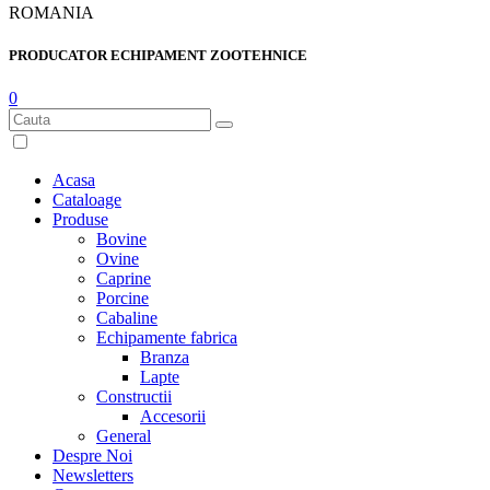
ROMANIA
PRODUCATOR ECHIPAMENT ZOOTEHNICE
0
Acasa
Cataloage
Produse
Bovine
Ovine
Caprine
Porcine
Cabaline
Echipamente fabrica
Branza
Lapte
Constructii
Accesorii
General
Despre Noi
Newsletters