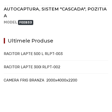
AUTOCAPTURA, SISTEM "CASCADA", POZITIA
A
MODEL
FEEB33
Ultimele Produse
RACITOR LAPTE 500 L RLPT-003
RACITOR LAPTE 300l RLPT-002
CAMERA FRIG BRANZA 2000x4000x2200
707388 VANATORI E-58 Km.9
IASI-SCULENI ROMANIA