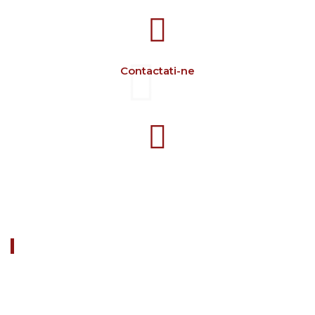
Contactati-ne
+40 729 134 149
Program 7-16 L-V
DESPRE NOI
FARM CAMARA este o întreprindere consacrată în fabricarea
echipamentelor pentru sectorul zootehnic