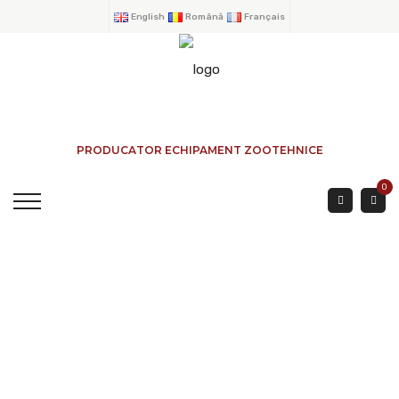
English
Română
Français
PRODUCATOR ECHIPAMENT ZOOTEHNICE
0
BANDA RULANTA CU
SISTEM
AUTOCAPTURA.