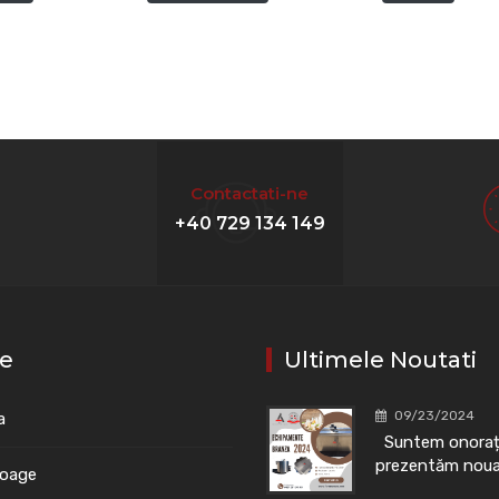
Contactati-ne
+40 729 134 149
le
Ultimele Noutati
09/23/2024
a
Suntem onorați
prezentăm noua 
loage