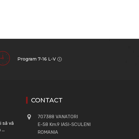
Program 7-16 L-V
CONTACT
707388 VANATORI
 să vă
E-58 Km.9 IASI-SCULENI
...
ROMANIA