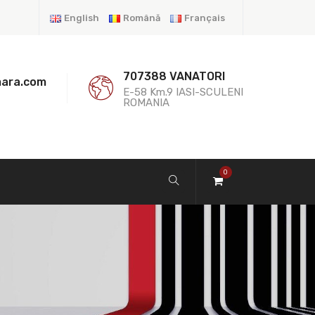
English
Română
Français
707388 VANATORI
mara.com
E-58 Km.9 IASI-SCULENI
ROMANIA
0