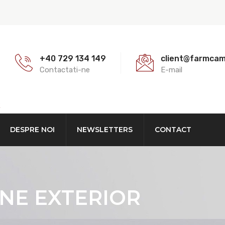
+40 729 134 149
client@farmca
Contactati-ne
E-mail
E
DESPRE NOI
NEWSLETTERS
CONTACT
NE EXTERIOR