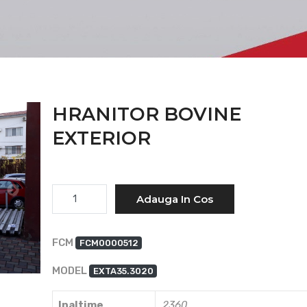
HRANITOR BOVINE
EXTERIOR
Cantitate
Adauga In Cos
FCM
FCM0000512
MODEL
EXTA35.3020
Inaltime
2360