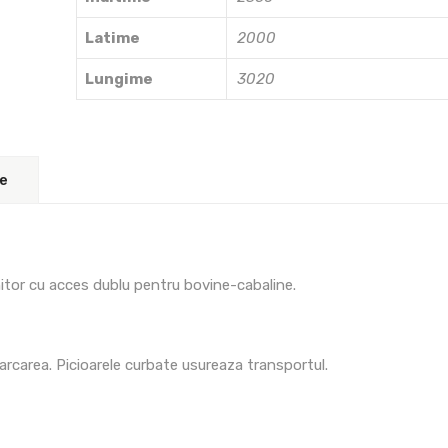
Latime
2000
Lungime
3020
re
nitor cu acces dublu pentru bovine-cabaline.
arcarea. Picioarele curbate usureaza transportul.