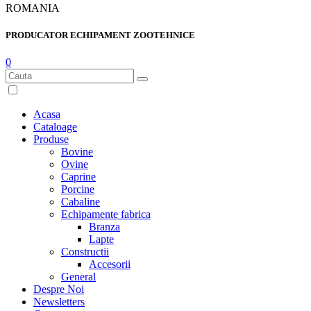
ROMANIA
PRODUCATOR ECHIPAMENT ZOOTEHNICE
0
Acasa
Cataloage
Produse
Bovine
Ovine
Caprine
Porcine
Cabaline
Echipamente fabrica
Branza
Lapte
Constructii
Accesorii
General
Despre Noi
Newsletters