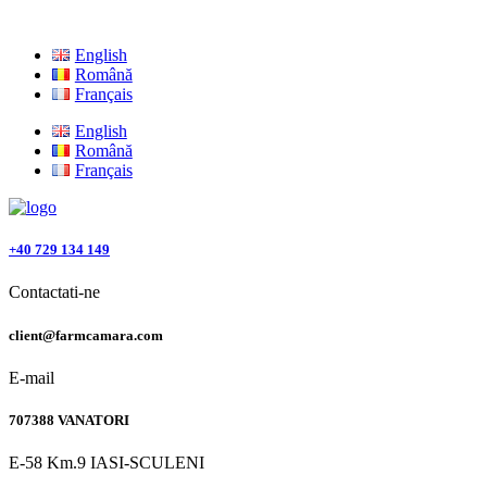
English
Română
Français
English
Română
Français
+40 729 134 149
Contactati-ne
client@farmcamara.com
E-mail
707388 VANATORI
E-58 Km.9 IASI-SCULENI