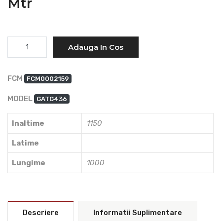
Mtr
Cantitate
Adauga In Cos
FCM
FCM0002159
MODEL
GATG436
Inaltime
1150
Latime
Lungime
1000
Descriere
Informatii Suplimentare