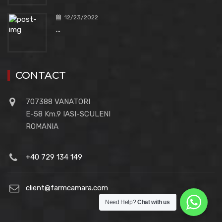
12/23/2022
...
CONTACT
707388 VANATORI
E-58 Km.9 IASI-SCULENI
ROMANIA
+40 729 134 149
client@farmcamara.com
Need Help?
Chat with us