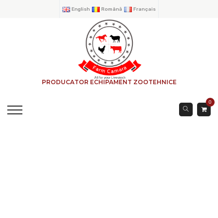
English
Română
Français
PRODUCATOR ECHIPAMENT ZOOTEHNICE
0
PORT TELESCOP 5 TEVI
1.0 Mtr
ACASA
→
PRODUSE