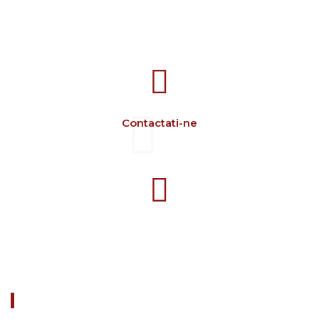
707388 VANATORI E-58 Km.9
IASI-SCULENI ROMANIA
Contactati-ne
+40 729 134 149
Program 7-16 L-V
DESPRE NOI