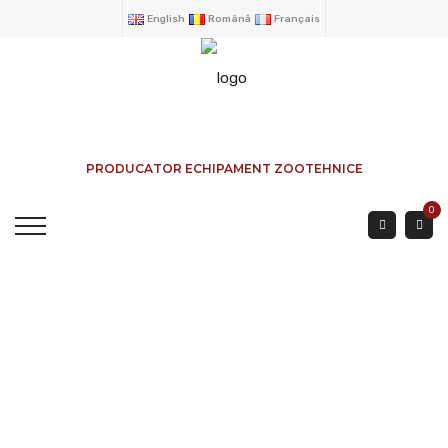
English
Română
Français
PRODUCATOR ECHIPAMENT ZOOTEHNICE
0
SERTAR IESIRE SILOS
ACASA
→
PRODUSE