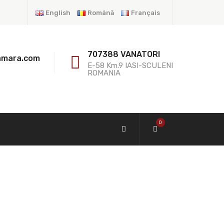
English
Română
Français
707388 VANATORI
amara.com
E-58 Km.9 IASI-SCULENI
ROMANIA
0