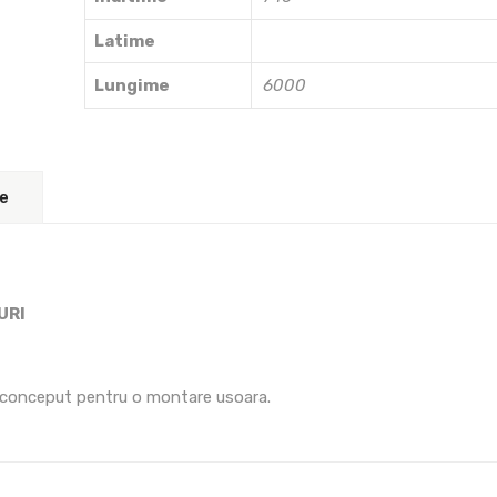
Latime
Lungime
6000
re
URI
te conceput pentru o montare usoara.