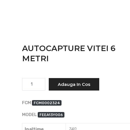
AUTOCAPTURE VITEI 6
METRI
Cantitate
Adauga In Cos
FCM
FCM0002324
MODEL
FEEA13Y006
Inaltime
740