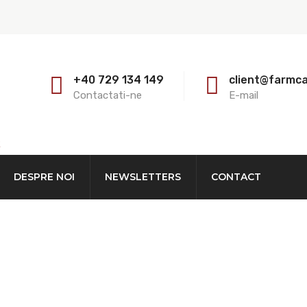
+40 729 134 149
client@farmc
Contactati-ne
E-mail
E
DESPRE NOI
NEWSLETTERS
CONTACT
TEI 6 METRI