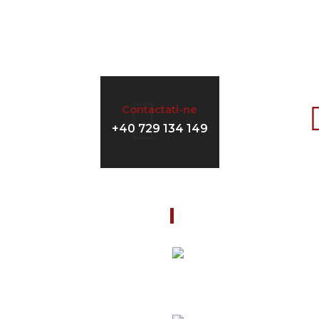
Contactati-ne
+40 729 134 149
le
Ultimele Noutati
09/23/2024
a
Suntem onorați
prezentăm noua 
loage