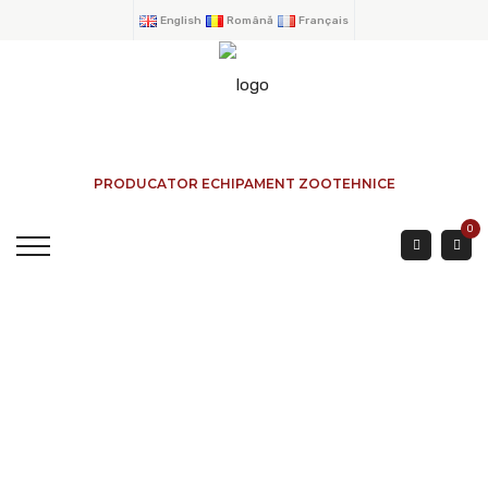
English
Română
Français
PRODUCATOR ECHIPAMENT ZOOTEHNICE
0
PANOURI A6500 DREPT
ACASA
→
PRODUSE