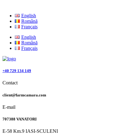
English
Română
Français
English
Română
Français
+40 729 134 149
Contact
client@farmcamara.com
E-mail
707388 VANATORI
E-58 Km.9 IASI-SCULENI