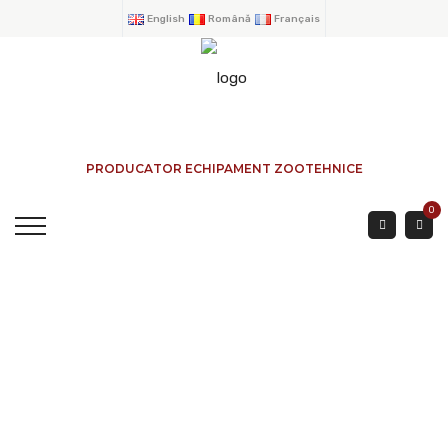
English
Română
Français
PRODUCATOR ECHIPAMENT ZOOTEHNICE
0
Mangeoire Pour Les
Ovins Pour Balles
Circulaires