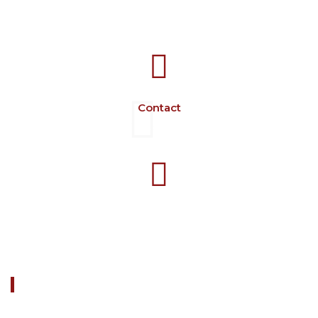
707388 VANATORI E-58 Km.9
IASI-SCULENI ROMANIA
Contact
+40 729 134 149
Programme 7-16 L-V
À PROPOS DE NOUS