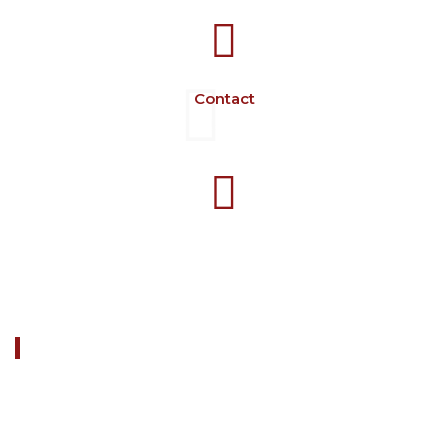
Contact
+40 729 134 149
Programme 7-16 L-V
À PROPOS DE NOUS
FARM CAMARA est une société dédiée à la fabrication de
matériel d'élevage.