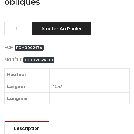
obliques
Quantité
Ajouter Au Panier
FCM
FCM0002176
MODÈLE
EXTB2031600
Hauteur
Largeur
1150
Lungime
Description