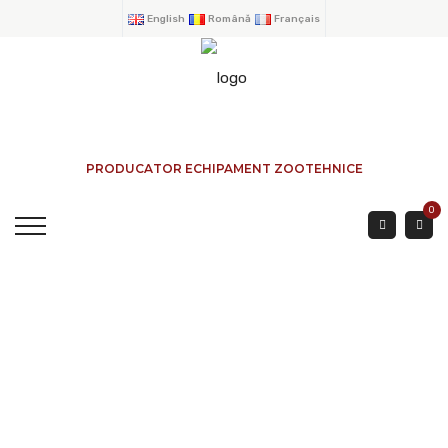
English
Română
Français
PRODUCATOR ECHIPAMENT ZOOTEHNICE
0
Râtelier Circulaire À
Barres Obliques
ACCUEIL
→
PRODUITS