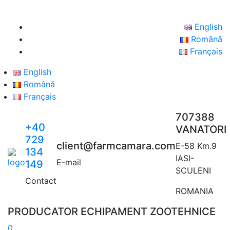
English
Română
Français
English
Română
Français
707388
+40
VANATORI
729
client@farmcamara.com
E-58 Km.9
134
IASI-
E-mail
149
SCULENI
Contact
ROMANIA
PRODUCATOR ECHIPAMENT ZOOTEHNICE
0