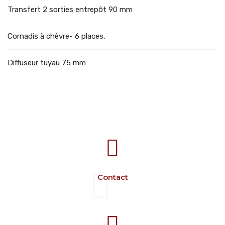
Transfert 2 sorties entrepôt 90 mm
Cornadis à chèvre- 6 places,
Diffuseur tuyau 75 mm
707388 VANATORI E-58 Km.9
IASI-SCULENI ROMANIA
Contact
+40 729 134 149