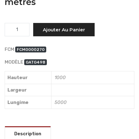
mètres
Quantité
Ajouter Au Panier
FCM
FCM0000270
MODÈLE
GATG498
Hauteur
1000
Largeur
Lungime
5000
Description