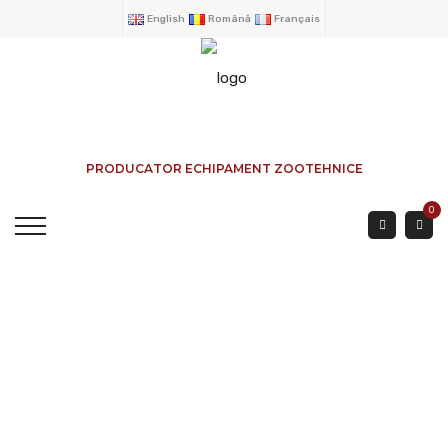
English
Română
Français
PRODUCATOR ECHIPAMENT ZOOTEHNICE
0
Portes Bovines
Extérieur 5 Mètres
ACCUEIL
→
PRODUITS