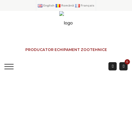
English
Română
Français
PRODUCATOR ECHIPAMENT ZOOTEHNICE
0
Panneau Pour Couloir
ACCUEIL
→
PRODUITS