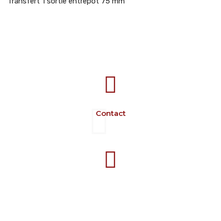
Transfert 1 sortie entrepôt 75 mm
707388 VANATORI E-58 Km.9
IASI-SCULENI ROMANIA
Contact
+40 729 134 149
Programme 7-16 L-V