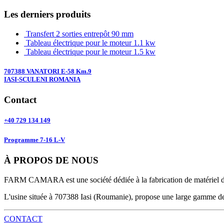
Les derniers produits
Transfert 2 sorties entrepôt 90 mm
Tableau électrique pour le moteur 1.1 kw
Tableau électrique pour le moteur 1.5 kw
707388 VANATORI E-58 Km.9
IASI-SCULENI ROMANIA
Contact
+40 729 134 149
Programme 7-16 L-V
À PROPOS DE NOUS
FARM CAMARA est une société dédiée à la fabrication de matériel d
L'usine située à 707388 Iasi (Roumanie), propose une large gamme de 
CONTACT