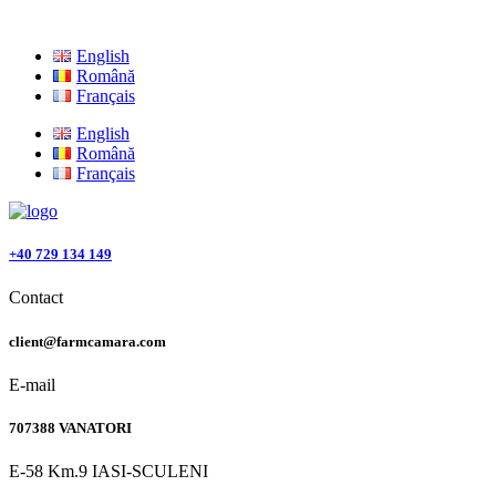
English
Română
Français
English
Română
Français
+40 729 134 149
Contact
client@farmcamara.com
E-mail
707388 VANATORI
E-58 Km.9 IASI-SCULENI