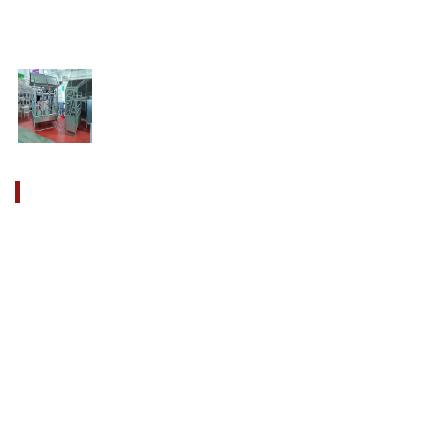
Exposition internationale spécialisée de
machine ...
10/29/2019
Chers partenaires, FARM vous invite dans la
p� ...
CONTACT
707388 VANATORI
E-58 Km.9 IASI-SCULENI
ROMANIA
+40 729 134 149
client@farmcamara.com