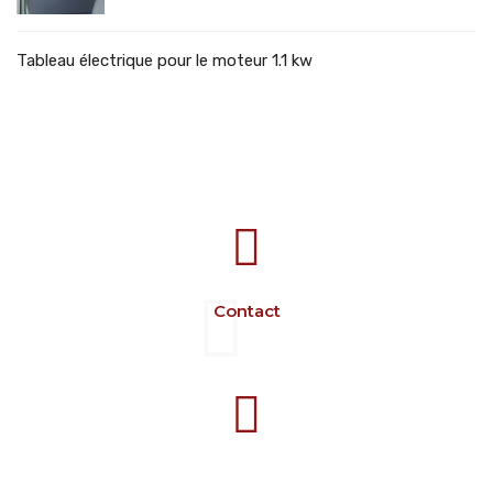
Tableau électrique pour le moteur 1.1 kw
707388 VANATORI E-58 Km.9
IASI-SCULENI ROMANIA
Contact
+40 729 134 149
Programme 7-16 L-V