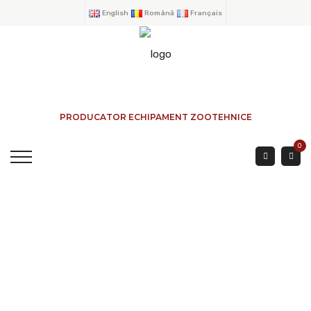
English
Română
Français
PRODUCATOR ECHIPAMENT ZOOTEHNICE
0
Porte De Tri Pour Les
Ovins. Longueur 4 M.
ACCUEIL
→
PRODUITS